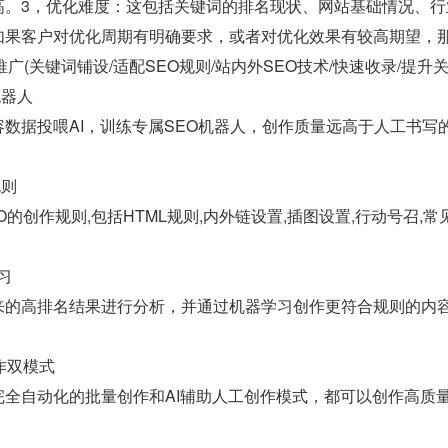
高。3，优化难度：这包括关键词的排名现状、网站基础情况、行
如果客户对优化周期有明确要求，或者对优化效果有较高期望，
 运营推广(关键词铺设/适配SEO规则/站内外SEO技术/快速收录/提升
机器人
数据投喂AI，训练专属SEO机器人，创作质量远高于人工书写
规则
O的创作规则,包括HTML规则,内外链设置,插图设置,行动号召,
习
来的高排名结果进行分析，并通过机器学习创作更符合规则的内
作双模式
完全自动化的批量创作和AI辅助人工创作模式，都可以创作高质