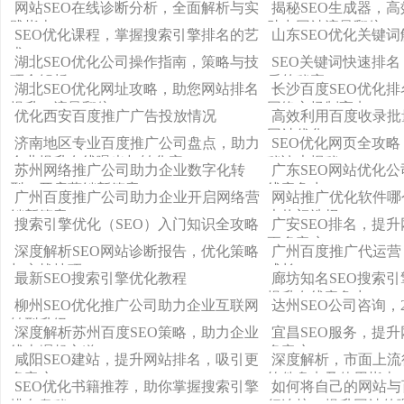
网站SEO在线诊断分析，全面解析与实
揭秘SEO生成器，
践指南
助力网站流量翻倍！
SEO优化课程，掌握搜索引擎排名的艺
山东SEO优化关键词
术
湖北SEO优化公司操作指南，策略与技
SEO关键词快速排
巧全解析
后的秘密
湖北SEO优化网址攻略，助您网站排名
长沙百度SEO优化
提升，流量翻倍！
网络市场制高点
优化西安百度推广广告投放情况
高效利用百度收录批
网站优化
济南地区专业百度推广公司盘点，助力
SEO优化网页全攻
企业提升在线曝光与转化率
秘诀大揭秘
苏州网络推广公司助力企业数字化转
广东SEO网站优化
型，开启营销新篇章
线竞争力
广州百度推广公司助力企业开启网络营
网站推广优化软件哪
销新篇章
大热门选择
搜索引擎优化（SEO）入门知识全攻略
广安SEO排名，提
更多客户
深度解析SEO网站诊断报告，优化策略
广州百度推广代运营
与实战技巧
成长！
最新SEO搜索引擎优化教程
廊坊知名SEO搜索
提升在线竞争力
柳州SEO优化推广公司助力企业互联网
达州SEO公司咨询，
转型升级
深度解析苏州百度SEO策略，助力企业
宜昌SEO服务，提
线上崛起之道
多客户
咸阳SEO建站，提升网站排名，吸引更
深度解析，市面上流
多客户
软件盘点及使用指南
SEO优化书籍推荐，助你掌握搜索引擎
如何将自己的网站与