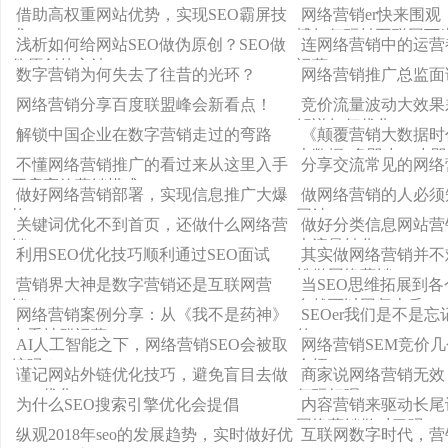
问题
任吗
借助高权重网站优势，实现SEO霸屏技
网络营销er快来围
术
博如何玩转互联网下
浅析如何给网站SEO做伪原创？SEO做
连网络营销中的运营
伪原创的方法
运营？
数字营销为何失去了往昔的光环？
网络营销推广总监面
网络营销分享百度联盟峰会新看点！
竞价流量波动大效果
解说如何优化
解锁中国企业在数字营销走过的弯路
《颠覆营销大数据时
大数据“多即少，少即
不懂网络营销推广的看过来从这里入手
分享交流常见的网络
早已令人眼花缭乱
开启高效营销模式
做好网络营销部署，实现信息推广大爆
做网络营销的人必须
炸
网站
关键词优化不到首页，还做什么网络营
做好分类信息网站营
销SEOer!
大流量转化
利用SEO优化技巧顺利通过SEO面试
其实做网络营销并不
松做网络营销
营销界大神是数字营销还是互联网营
当SEO思维拓展到
销？
自然可以回归本质
网络营销案例分享：从《我不是药神》
SEOer我们是不是
中看社群运营
的？
AI人工智能之下，网络营销SEO会被取
网络营销SEM竞价
缔吗？
介绍
谨记网站外链优化技巧，避免盲目去做
商家说网络营销无效
SEO优化
何玩好呢
为什么SEO搜索引擎优化会提倡
内容营销来驱动长尾
网络营销做对了吗？
纵观2018年seo的发展趋势，实时做好优
互联网数字时代，营