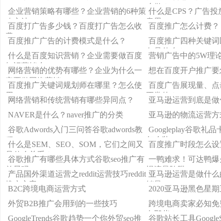
么做？
企业营销策略有哪些？企业营销的6种策
什么是CPS？广告投
略方法
意思
百度打广告多少钱？百度打广告怎么收
百度推广怎么计费？
费
百度推广广告的计费模式是什么？
百度推广四种关键词
各是什么？
什么是百度知识营销？企业需要做百度
营销广告中的5W理
知识营销么
网络营销的优势有哪些？企业为什么一
想在百度开户推广要
定要做网络营销
百度推广关键词规划师在哪里？怎么使
百度广告展现量、点
用
正常的？
网络营销和传统营销有哪些异同点？
亚马逊运营到底是做
NAVER是什么？naver推广的分类
亚马逊的物流运营方
谷歌Adwords入门三问答谷歌adwords教
Googleplay谷歌
程
怎么装googleplay
什么是SEM、SEO、SOM，它们之间又
百度推广时段怎么设
是什么关系？
谷歌推广有哪些具体方式谷歌seo推广有
一鸭难求！可达鸭爆
前景吗
惕流量陷阱
产品国外渠道运营之reddit运营技巧reddit
亚马逊运营是做什么
推广方案
销量
B2C跨境电商运营方式
2020亚马逊黑色星
外贸B2B推广会用到的一些技巧
跨境电商卖家必知免
有那些？
GoogleTrends谷歌趋势一个你外贸seo推
谷歌站长工具GoogleSea