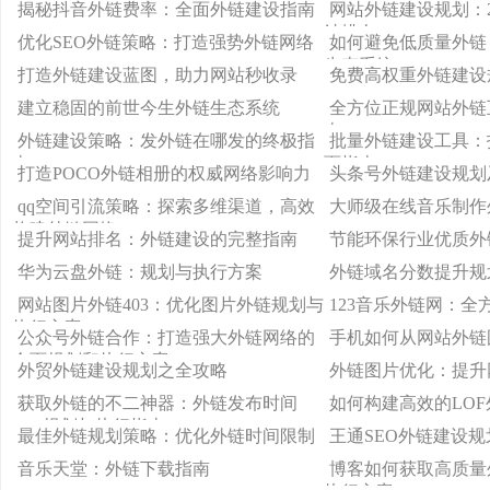
揭秘抖音外链费率：全面外链建设指南
网站外链建设规划：
站排名
优化SEO外链策略：打造强势外链网络
如何避免低质量外链
生态系统
打造外链建设蓝图，助力网站秒收录
免费高权重外链建设
建立稳固的前世今生外链生态系统
全方位正规网站外链
南
外链建设策略：发外链在哪发的终极指
批量外链建设工具：
南
面指南
打造POCO外链相册的权威网络影响力
头条号外链建设规划
qq空间引流策略：探索多维渠道，高效
大师级在线音乐制作
构建外链网络
提升网站排名：外链建设的完整指南
节能环保行业优质外
华为云盘外链：规划与执行方案
外链域名分数提升规
网站图片外链403：优化图片外链规划与
123音乐外链网：全
执行方案
公众号外链合作：打造强大外链网络的
手机如何从网站外链
全面规划和执行方案
外贸外链建设规划之全攻略
外链图片优化：提升
获取外链的不二神器：外链发布时间
如何构建高效的LO
App规划与执行指南
最佳外链规划策略：优化外链时间限制
王通SEO外链建设
音乐天堂：外链下载指南
博客如何获取高质量