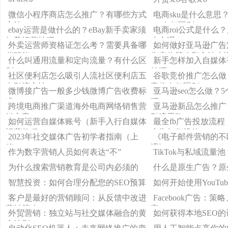
微信小程序商店怎么推广？有哪些方式
电商sku是什么意思
方法？
spu有何区别？
ebay运营是做什么的？eBay新手卖家须
电商roi公式是什么？
知及运营技巧
少合理？
外卖运营师资格证怎么考？需要具备哪
如何做好亚马逊广告定
些职能？
告定位策略和方法来
什么叫通用流量和定向流量？有什么区
新手怎样加入自媒体
别？
技巧？
社区便利店怎么吸引人流社区便利店五
谷歌竞价推广怎么做
点引流方法
竞价有何区别？
微博接广告一般多少钱微博广告收费标
亚马逊seo怎么做？5
准
巧
跨境电商推广渠道海外电商网络销售营
亚马逊新品怎么推广
销方案
引流思路
如何运营自媒体账号（新手入行自媒体
最全fb广告投放流程！F
运营教程）
广告如何投放？
2023年社交媒体广告初学者指南（上
《电子邮件营销的不
篇）
遇》
作为数字营销人员如何表达“不”
TikTok与私域流量池
为什么搜索营销教育是公司内必须的
什么是原生广告？原
智慧投资：如何合理分配您的SEO预算
如何开始使用YouTu
客户是最好的营销顾问：从反馈中改进
Facebook广告：
营销策略
率
外贸营销：独立站与社交媒体融合的黄
如何获得本地SEO
金法则！