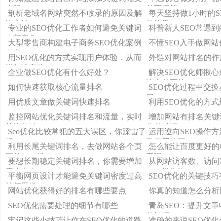
本吗？
首页很简
剖析老域名网站突然不收录的原因及解
每天坚持做1小时的S
决方法
的效果
专业的SEO优化工作者如何避免关键词
科普新人SEO常遇到
内部竞争
大型零售商构建电子商务SEO优化案例
不懂SEO入手做网
分享
用SEO优化的方式实现用户体验，从而
外链对网站排名的作
增加访客停
企业做SEO优化有什么好处？
解决SEO优化师揪
速上首页的
如何快速获取核心流量排名
SEO优化过程中交
用
用优质文章做关键词快速排名
利用SEO优化的方
监控网站优化关键词排名和流量，实时
增加网站有排名关键
关注能够
你关键词
Seo优化比较常犯的五大误区，你踩雷了
运用逆向SEO操作
吗？
擎惩罚的网
利用长尾关键词排名，去做网站各个页
怎么能让百度更好的
面的SEO优
章呢
要想长期稳定关键词排名，你需要增加
从网站访客数、访问
用户点击
SEO优化效
平衡网页设计才能避免关键词密度过高
SEO优化的关键技
被惩罚嫌
网站优化获得好的排名有哪些要点
你真的知道怎么分析
SEO优化需要处理的细节有哪些
青岛SEO：提升文
的技巧!
牢记这些小技巧让你在SEO优化的道路
准确的来说SEO优