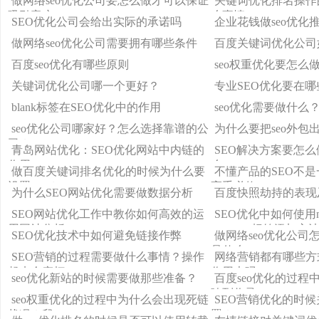
做网络seo优化公司要怎么做才可以保证
关键词优化排名操作
吸引客户
么事情
SEO优化公司会给出实际的承诺吗
企业花钱做seo优化
做网络seo优化公司需要拥有哪些条件
百度关键词优化公司
百度seo优化有哪些原则
seo权重优化要怎么
关键词优化公司哪一个更好？
专业SEO优化要在
blank标签在SEO优化中的作用
seo优化需要做什么
seo优化公司哪家好？怎么选择靠谱的公
为什么要把seo外包
司？
青岛网站优化：SEO优化网站中内链的
SEO解决方案要怎
作用
么
做百度关键词排名优化的时候为什么要
不懂产品的SEO不是
设置404？
高手必修
为什么SEO网站优化需要做数据分析
百度快照劫持的表现
SEO网站优化工作中教你如何高效的运
SEO优化中如何使用no
用网站分析
nofollow标签添加方
SEO优化技术中如何避免链接作弊
做网络seo优化公司
是什么
SEO营销的过程需要做什么事情？操作
网络营销都有哪些方
起来会麻烦
作用大吗
seo优化新站的时候需要做那些准备？
百度seo优化的过程
响到收录
seo权重优化的过程中为什么会出现死链
SEO营销优化的时
状况？我
置？