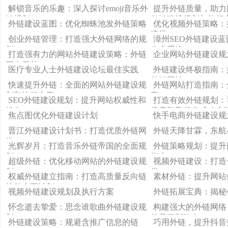
解锁音乐的乐趣：深入探讨emoji音乐外
提升外链质量，助力
链规划
外链建设规划与执行
外链建设蓝图：优化蜘蛛池发外链策略
优化视频外链策略：
流量
创业外链管理：打造强大外链网络的规
漳州SEO外链建设
划
生态系统
打造强有力的网站外链建设策略：外链
企业网站外链建设规
平台示范
医疗专业人士外链建设论坛最佳实践
外链建设终极指南：
外链网址
快速提升外链：全面的网站外链建设规
外链网站打造指南：
划和执行方案
案
SEO外链建设规划：提升网站权威性和
打造有效外链规划：
排名
搜索引擎优化成功之
焦点图优化外链建设计划
快手电商外链建设规
晋江外链建设计划书：打造优质外链网
外链天降甘霖，东航
络
光辉岁月：打造音乐外链帝国的全面规
外链策略规划：提升
划
指南
超级外链：优化移动网站的外链建设规
视频外链建设：打造
划
堂
权威外链建立指南：打造高质量反向链
素材外链：提升网站
接的全面计划
视频外链建设规划及执行方案
外链拓展宝典：揭秘
怀念逝去挚爱：思念谁歌曲外链建设规
构建强大的外链网络，提升
划
的品牌影响力
外链建设策略：规避含推广信息的链
巧用外链，提升抖音