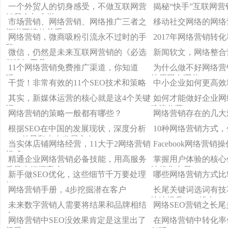
的方法不对
铺平道路
一个外贸人的切身感受，不做互联网营
揭秘“快手”互联网营
销我会怎么样
市场营销、网络营销、网络推广三者之
移动社交网络的网络
间说不清的关系
网络营销，微商吸粉引流永不过时的手
2017年网络营销转
段！
微信，仍然是未来互联网营销的《必选
新闻软文，网络整合
首选》工具
11个网络营销免费推广渠道，你知道
为什么做不好网络营
吗？
的原因有哪些
干货！非常有效的11个SEO技术和策略
中小企业如何更高效
其实，新媒体运营的核心就是这4个关键
如何才能做好企业网
词
建议收藏
网络营销的策略一般都有哪些？
网络营销存在的几大
根据SEO在中国的发展现状，深度分析
10种网络营销方式
SEO前景和未来发展方向
当实体店铺网络经营，11大于2网络营销
Facebook网络营
模式
精通企业网络营销必备技能，用高服务
掌握用户体验的核心
质量来把握客户
站优化布局
新手做SEO优化，这些细节千万要处理
哪些网络营销方式比
好
网络营销手册，4步挖掘潜在客户
长尾关键词选词有技
快速提升SEO排名
未来数字营销人需要将结果和品牌相结
网络SEO营销之长
合
网络营销中SEO没效果肯定是这里出了
在网络营销中转化率低