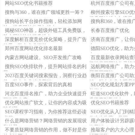
排名奥秘
行连接，提升网站的
网站SEO优化书籍推荐
杭州百度推广公司有
众多站长和SEOer
搜狗与360，谁在推广领域更胜一筹？
柳州搜索引擎SEO
我们将为大家介绍如
提升网站排名与流量
词添加到自己的网站
搜狗站长平台操作指南，轻松添加网
搜狗和360，谁在推
度搜索引擎中更具优
站，提升网站收录与排名
揭秘SEO神器，超级外链工具免费版，
长春百度推广优化
助力网站快速提升排名！
深度解析百度竞价优化策略，提升广告
济南百度推广，让你
效果，助力企业增长
力！
郑州百度网站优化排名最新
德阳SEO优化，助
力
内蒙古网站建设、SEO开发推广攻略
百度最新收录网站查
轻松掌握网站收录情
搜狗SEO快排软件，提升网站排名的利
远航网络推广，助力
器
展无限可能
2023百度关键词搜索报告，洞察行业趋
衡阳百度推广公司助
势，助力企业精准营销
销，助力企业实现品
百度SEO事件，探索背后的真相
SEO优化规划方案P
施指南
河北百度排名推广，助力企业快速提升
旺道SEO优化软件
网络曝光度
升搜索引擎排名
优化网站推广软文，让你的内容成为吸
优化SEO书籍推荐
睛利器
SEO课程学习指南，为你推荐这些必读
SEO优化从入门到
书籍！
你步步为营，掌握SE
什么是网络营销？网络营销的发展现状
用户体验设计另辟蹊
和前景
络营销
不要质疑网络营销的作用，做不好是你
推敲客户的六大心理