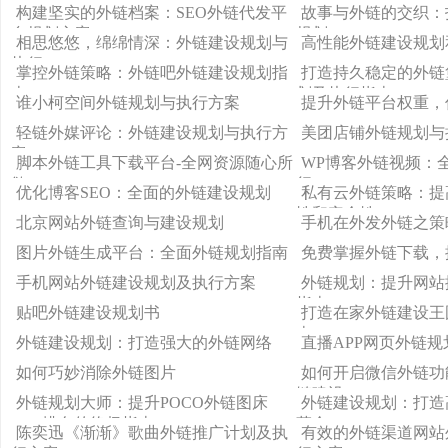
策略
构建坚实的外链档案：SEO外链代发平
故事与外链的交织：
台规划方案
规划
相思悠悠，绵绵情深：外链建设规划与
高性能外链建设规划
执行
掌控外链策略：外链吧外链建设规划指
打造持久稳定的外链
南
划及执行指南
谁小柯空间外链规划与执行方案
提升外链平台权重，
轻链外媒评论：外链建设规划与执行方
美团店铺外链规划与
案
脚本外链工具下载平台-全网资源随心所
WP博客外链视频：
欲
行
优化博客SEO：全面的外链建设规划
私有云外链策略：提
性和安全性
北京网站外链查询与建设规划
手机在外发外链之策
图片外链生成平台：全面外链规划指南
免费掌握外链下载，
手机网站外链建设规划及执行方案
外链规划：提升网站
指南
贴吧外链建设规划书
打造在家外链建设王
南
外链建设规划：打造强大的外链网络
直播APP网页外链
如何巧妙消除外链图片
如何开启微信外链功
链建设
外链规划大师：提升POCO外链图床
外链建设规划：打造
SEO排名的终极指南
革命
陈奕迅《渐渐》歌曲外链推广计划及执
有效的外链渠道网站