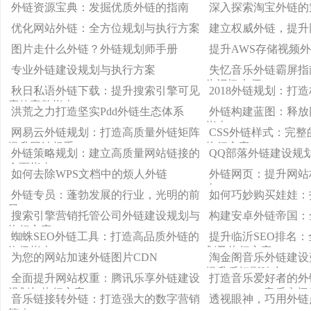
执行方案
外链资源宝典：发掘优质外链的指南
深入探索淘宝外链的
优化网站外链：全方位规划与执行方案
建立权威外链，提升
图片走什么外链？外链规划师手册
提升AWS存储视频
专业外链建设规划与执行方案
失忆音乐外链霸屏指
为记忆大师
秋日私语外链下载：提升搜索引擎可见
2018外链规划：打
度的完整指南
洪荒之力打造坚实Pdd外链生态体系
外链构建蓝图：释放
指南
网易云外链规划：打造高质量外链矩阵
CSS外链样式：完
提升网站权重
执行方案
外链策略规划：建立高质量网站链接的
QQ部落外链建设规
全面指南
如何去除WPS文档中的烦人外链
外链网页：提升网站
南
外链专员：蓬勃发展的行业，光明的前
如何巧妙购买娃娃：
景
搜索引擎营销托管公司外链建设规划与
构建安卓外链帝国：
执行方案
蜘蛛SEO外链工具：打造高品质外链的
提升临沂SEO排名
终极指南
划及执行方案
为您的网站加速外链图片CDN
淘金阁音乐外链建设
提升乐坛影响力
全面提升网站权重：腾讯乐享外链建设
打造音乐爱好者的外
规划与执行方案
gladyoucame音乐
音乐链接转外链：打造强大的数字营销
透视眼神，巧用外链