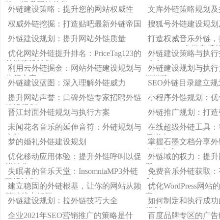
接，提升网站信誉
外链建设策略：提升您的网站权威性
文库外链策略规划及
权威外链挖掘：打造贴吧最新外链帝国
搜狐号外链建设规划
外链建设规划：提升网站外链质量
打造权威音乐外链，
SamsaraQQ空间音
优化网站外链提升排名：PriceTag123的
外链建设策略与执行
外链建设计划
成功
利用云外链掘金：网站外链建设规划与
外链建设规划与执行
执行方案
链链建
外链建设蓝图：深入理解外链威力
SEO外链目录建立
提升网站声誉：口碑外链专家招聘外链
小程序外链规划：优
建设规划
晋江封面外链规划与执行方案
外链推广规划：打造
未闻花名音乐的延伸音符：外链规划与
在线超级外链工具：
实施
极指南
梦的婚礼外链建设规划
掌握石墨文档分享外
在线内容
优化移动应用体验：提升外链呼叫以促
外链域的权力：提升
进转化
器
失眠者的音乐天堂：InsomniaMP3外链
免费音乐外链获取：
建设计划
划
建立稳固的外链根基，让你的网站从频
优化WordPress
繁掉线中解脱
案
外链建设规划：拉外链技巧大全
如何制定和执行成功
规划
企业2021年SEO营销推广的策略是什
百度品牌专区的广告