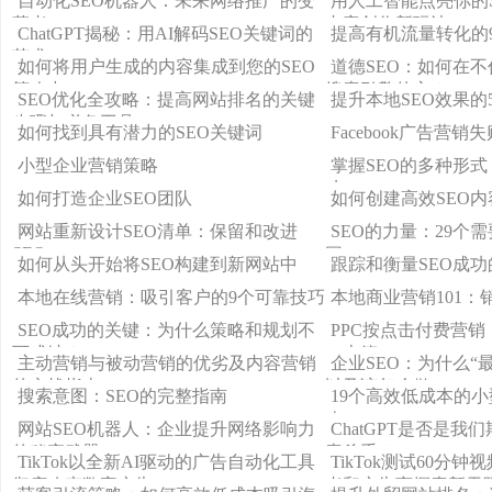
自动化SEO机器人：未来网络推广的变
用人工智能点亮你的SE
革者
内容创作新玩法！
ChatGPT揭秘：用AI解码SEO关键词的
提高有机流量转化的
艺术
如何将用户生成的内容集成到您的SEO
道德SEO：如何在
策略中
搜索引擎的心？
SEO优化全攻略：提高网站排名的关键
提升本地SEO效果的
步骤与必备工具！
如何找到具有潜力的SEO关键词
Facebook广告营销
小型企业营销策略
掌握SEO的多种形
功
如何打造企业SEO团队
如何创建高效SEO内
网站重新设计SEO清单：保留和改进
SEO的力量：29个
SEO
因！
如何从头开始将SEO构建到新网站中
跟踪和衡量SEO成功的
本地在线营销：吸引客户的9个可靠技巧
本地商业营销101：
SEO成功的关键：为什么策略和规划不
PPC按点击付费营
可或缺？
（上篇）
主动营销与被动营销的优劣及内容营销
企业SEO：为什么“
的实战指南
以及该怎么做
搜索意图：SEO的完整指南
19个高效低成本的
略
网站SEO机器人：企业提升网络影响力
ChatGPT是否是
的秘密武器
索杀手？
TikTok以全新AI驱动的广告自动化工具
TikTok测试60分
彻底改变数字广告
者和广告商探索新天