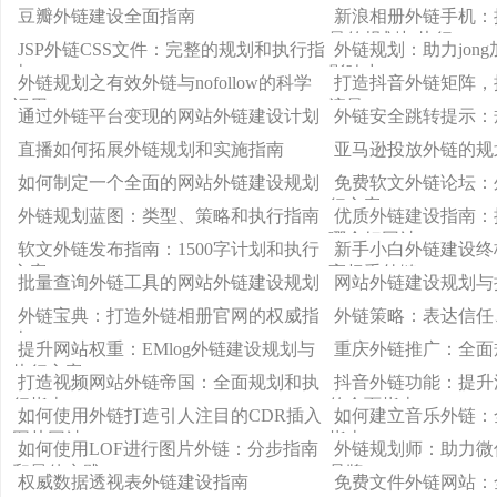
行方案
行方案
豆瓣外链建设全面指南
新浪相册外链手机：
量的规划与执行
JSP外链CSS文件：完整的规划和执行指
外链规划：助力jon
南
影响力
外链规划之有效外链与nofollow的科学
打造抖音外链矩阵，
运用
流量
通过外链平台变现的网站外链建设计划
外链安全跳转提示：
直播如何拓展外链规划和实施指南
亚马逊投放外链的规
如何制定一个全面的网站外链建设规划
免费软文外链论坛：
行方案
外链规划蓝图：类型、策略和执行指南
优质外链建设指南：
哪个好网站
软文外链发布指南：1500字计划和执行
新手小白外链建设终
方案
高权重外链
批量查询外链工具的网站外链建设规划
网站外链建设规划与
外链宝典：打造外链相册官网的权威指
外链策略：表达信任
南
提升网站权重：EMlog外链建设规划与
重庆外链推广：全面
执行方案
打造视频网站外链帝国：全面规划和执
抖音外链功能：提升
行指南
的全面指南
如何使用外链打造引人注目的CDR插入
如何建立音乐外链：
图片网站
指南
如何使用LOF进行图片外链：分步指南
外链规划师：助力微
和最佳实践
品牌visibility
权威数据透视表外链建设指南
免费文件外链网站：