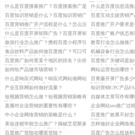
么？
可以投放
什么是百度搜索推广？百度搜索推广是
什么是百度信息流推
如何售卖的
告的售卖方式
百度知识营销是什么？百度知识营销广
百度互动文娱营销产
告详细介绍
百度营销推广开户流程是什么？怎么注
百度推广开户要求是
册和申请百度搜索推广账户
条件
什么是百度开屏矩阵广告？百度开屏矩
百度推广账户状态有
阵广告怎么投放效果如何
什么意思？
旅游行业怎么推广？携程百度小程序引
教育行业怎么做推广
流推广案例
向优化案例
食品饮料产品如何做百度推广？可口可
机械设备行业怎么做
乐百度信息流推广案例
疗百度推广案例
百度推广如何查某个地区的排名？出价
百度推广关键词是如
很高排名靠后的原因
低对推广效果有什么
如何给产品做市场营销？
网站运营包括哪些？
什么是响应式网站？响应式网站做网站
百青藤开屏广告多少
SEO的优点和缺点是什么
足预期怎么解决？
产业互联网如何做好流量？
知识营销CPC产品F
短视频营销怎么做？短视频营销策略有
自媒体文章写作有哪
哪些？
直播对企业营销的重要性有哪些？
企业网站seo推广过
误？
中小企业网络营销的策略是什么？
百度推广效果不好怎
易下结论
美妆连锁学校怎么推广？揭秘艾尼斯多
怎样做好企业网络推
快速降本拓量的本地营销之道
百度推广登陆在哪里登陆？
百度广告怎么投放和