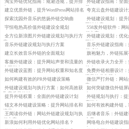
淘宝外链优化指南：规避违规，提升排
外链建设指南：全面
名
量
建立优质外链，提升WordPress网站排名
夸克云盘外链建设计
探索沈园外音乐的悠扬外链交响曲
外链建设规划：提升
网站健康
宇恒电热高价值外链建设全规划
558发外链软件：
行方案
全方位新浪图片外链建设规划与执行方
外链建设规划：优化
案
网站
音乐外链建设规划与执行方案
音乐外链建设指南：
权威性
建立长效音乐外链的全面规划
旗袍魅力，外链拓展
客服外链建设：提升网站声誉和流量的
外链收录火力全开：
全面指南
战略
外链建设蓝图：提升网站权重和知名度
免费外链相册设计：
流量的必备策略
如何构建有效的PR外链建设策略
微信严打外链：网站
案
外链建设规划与执行方案：如何高效获
如何突破微信外链屏
取高质量外链
力
提升外链权重：全面的外链建设计划
外链规划与执行：提
度指南
锚文本外链建设策略：提升网站排名和
如何有效构建外链，
流量
王闻读你外链：网站外链建设规划与执
后继者音乐：外链建
行方案
方案
新浪如何利用外链优化网站排名？
网络电台外链建设指
力