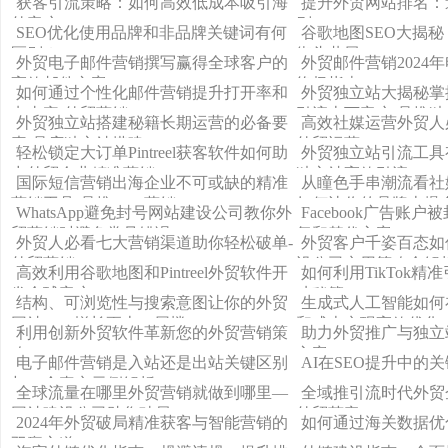
获客引流策略：如何高效低成本吸引海
提升外贸网站排名：遵
外客户
则
SEO优化使用品牌和非品牌关键词有何
谷歌地图SEO大揭
区别？
街头巷尾！
外贸电子邮件营销撰写赢得全球客户的
外贸邮件营销2024
高效邮件文案
终极指南
如何通过个性化邮件营销提升打开率和
外贸独立站大揭秘掌
点击率-外贸营销
引流上万客户-品推独
外贸独立站搭建秘籍长期运营的必备要
高效社媒运营外贸人
素-品店独立站搭建
外贸运营
轻松锁定大订单Pintreel获客软件如何助
外贸独立站引流工具
力外贸企业精准营销
独立站高效引流
国际短信营销出海企业不可或缺的精准
从瞳色手串潮流看社
营销工具-品推SMS营销
如何让你的品牌火爆
WhatsApp避免封号网站建设公司教你外
Facebook广告账
贸营销时避免常见错误
复和替代方案
外贸人必看七大营销渠道助你轻松破单-
外贸客户千姿百态如
外贸营销
设公司实用策略全解
高效利用谷歌地图和Pintreel外贸软件开
如何利用TikTok
发全球客户
功秘籍
结构、可浏览性与搜索意图让你的外贸
生成式人工智能如何
网站SEO增长更上一层楼
和成本实现高效优化
利用创新外贸软件革新您的外贸营销策
助力外贸推广与独立
略
方案
电子邮件营销是入站还是出站关键区别
AI在SEO提升中的
与10个真实示例解析
全球流量在哪里外贸营销就做到哪里—
全域推引流时代外贸
网站建设公司助您破局
外贸获客
2024年外贸破局精准获客与智能营销的
如何通过海关数据优
双赢之道