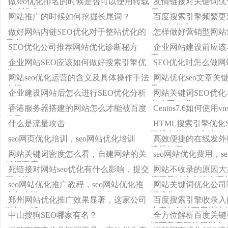
做seo优化排名的时候是否可以使用转载
友情链接对关键词优
这种模式
用？
网站推广的时候如何挖掘长尾词？
百度搜索引擎频繁更
名如何优化
做好网站内链SEO优化对于整站优化的
怎样做好营销型网站
意义
SEO优化公司推荐网站优化诊断秘方
企业网站建设前应该
素
企业网站SEO应该如何做好搜索引擎优
SEO优化时怎么做
化
网站seo优化运营的含义及具体操作手法
网站优化seo文章关
介绍
果
企业建设网站后怎么进行SEO优化分析
网站关键词SEO优
什么不一样
香港服务器搭建的网站怎么才能被百度
Centos7.6如何使用v
收录
什么是流量攻击
HTML搜索引擎优化
页排名的有效方法
seo网页优化培训，seo网站优化培训
高效便捷的在线发外
流量效率
网站关键词密度怎么看，自建网站的关
seo网站优化费用，s
键词密度
死链接对网站seo优化有什么影响，提交
网站不收录的原因大
死链接
原因及解决方法有哪
seo网站优化推广教程，seo网站优化推
网站关键词优化公司
广怎么样
词优化
郑州网站优化推广效果显著，这家公司
百度搜索引擎收录入
独树一帜！
内容如何被百度快速
中山搜狗SEO哪家有名？
全方位解析百度关键
版下载官网使用指南