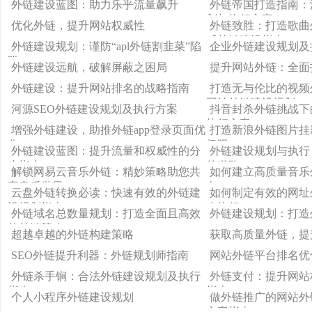
外链建设蓝图：助力乐乎流量飙升
外链帝国打造指南：
划与执行方案
优化外链，提升网站权威性
外链致胜：打造歌曲
威外链建设指南
外链建设规划：谨防“apl外链割韭菜”陷
企业外链建设规划及
阱
外链建设远航，破解屏蔽之困局
提升网站外链：全面
外链建设：提升网站排名的战略指南
打造无与伦比的视频
网站外链建设规划
河源SEO外链建设规划及执行方案
抖音封杀外链挑战下
执行方案
增强外链建设，助推外链app登录页面优
打造新浪外链图片挂
化
极限
外链建设蓝图：提升流量和权威性的分
外链建设规划与执行
步指南
的道路
解锁网易云音乐外链：精妙策略助您共
如何建立高质量音乐
享音乐世界
名
云盘外链转换必读：快速有效的外链建
如何制定有效的网址
设规划指南
步执行
外链域名总数量规划：打造全面且高效
外链建设规划：打造
的外链策略
超越卓越的外链构建策略
获取高质量外链，提
SEO外链提升利器：外链规划师指南
网站外链平台排名优
外链杀手锏：合法外链建设规划及执行
外链支付：提升网站
指南
指南
个人小程序外链建设规划
做外链推广的网站外
方案指南