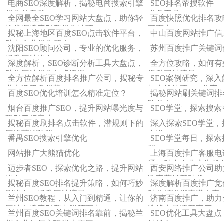
电商SEO深度解析，揭秘电商搜索引擎
SEO排名帝搜软件
优化的奥秘
必备工具
全网最全SEO学习网站大盘点，助你轻
百度快照优化排名攻
松掌握搜索引擎优化技巧！
颖而出
揭秘上海地区百度SEO点击软件平台，
中山百度网站推广信
助力企业优化策略
沈阳SEO顾问公司，专业的优化服务，
苏州百度推广关键词
提升网站排名
深度解析，SEO诊断分析工具大盘点，
全方位攻略，如何有
助你网站优化如虎添翼
提升网站流量
全方位解析百度排名推广公司，揭秘专
SEO案例研究，深
业电话服务优势
与实战技巧PPT分享
百度SEO优化培训怎么精准定位？
揭秘网站刷关键词排
险并存
烟台百度推广SEO，提升网站曝光度与
SEO学堂，探索搜
吸引目标客户
揭秘百度刷排名点击软件，潜规则下的
深入探索SEO学堂
网络营销陷阱
之道
番禺SEO搜索引擎优化
SEO学堂每日，探
秘
网站推广大熊猫优化
上海百度推广客服电
通，助力企业广告优
迈步者SEO，探索优化之路，提升网站
西安网络推广公司助
排名
数字营销新时代
揭秘百度SEO排名提升策略，如何巧妙
深度解析百度推广竞
刷排名，提升网站流量
助你精准锁定潜在客
兰州SEO教程，从入门到精通，让你的
济南百度推广，助力
网站在搜索引擎中脱颖而出
造线上品牌新高度
兰州百度SEO关键词排名靠前，揭秘兰
SEO优化工具大盘
州企业如何实现线上突围
站排名