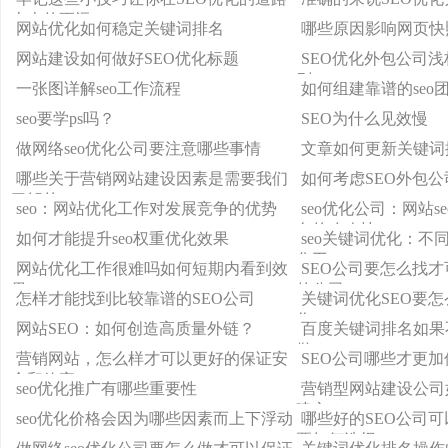
上走的更远
网站优化如何稳定关键词排名
哪些原因影响网页快
网站建设如何做好SEO优化标题
SEO优化外包公司浅
则
一张图详解seo工作流程
如何组建靠谱的seo
seo要学ps吗？
SEO为什么见效慢
做网络seo优化公司要注意哪些事情
文章如何更新关键词
哪些关于营销网站建设因素是需要我们
如何考虑SEO外包
了解的
seo：网站优化工作对发展竞争的优势
seo优化公司：网站s
名的攻略技
如何才能提升seo权重优化效果
seo关键词优化：不
化工
网站优化工作很难吗如何短期内看到效
SEO公司要怎么找
果
的公司
怎样才能找到比较靠谱的SEO公司
关键词优化SEO要
作？
网站SEO：如何创造高质量外链？
百度关键词排名如果
做？
营销网站，怎么样才可以更好的保证安
SEO公司哪些才更
全和效率
seo优化推广有哪些重要性
营销型网站建设公司
建立？
seo优化价格会因为哪些因素而上下浮动
哪些好的SEO公司
要如何选择