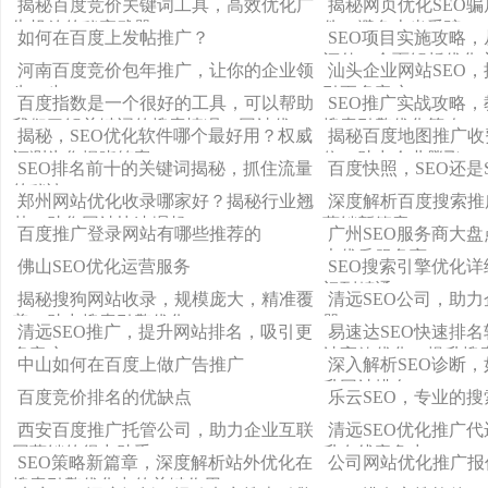
揭秘百度竞价关键词工具，高效优化广
揭秘网页优化SEO
告投放的秘密武器
伪，避免上当受骗
如何在百度上发帖推广？
SEO项目实施攻略
评估，全面解析优化
河南百度竞价包年推广，让你的企业领
汕头企业网站SEO
先一步！
引更多客户
百度指数是一个很好的工具，可以帮助
SEO推广实战攻略
我们了解关键词的搜索情况，网站优
搜索引擎优化策略
揭秘，SEO优化软件哪个最好用？权威
揭秘百度地图推广收
化、广告投放等方面都有很大的作用。
评测为您揭晓答案！
位，助力企业腾飞
SEO排名前十的关键词揭秘，抓住流量
百度快照，SEO还是
但是，如何找到适合的关键词呢？下
的秘诀！
面，我将为大家介绍一些方法。
郑州网站优化收录哪家好？揭秘行业翘
深度解析百度搜索推
楚，助您网站快速崛起！
营销新篇章
百度推广登录网站有哪些推荐的
广州SEO服务商大
大优质服务商
佛山SEO优化运营服务
SEO搜索引擎优化
门到精通
揭秘搜狗网站收录，规模庞大，精准覆
清远SEO公司，助
盖，助力搜索引擎优化
器
清远SEO推广，提升网站排名，吸引更
易速达SEO快速排
多客户
站高效优化，提升搜
中山如何在百度上做广告推广
深入解析SEO诊断，
升网站排名
百度竞价排名的优缺点
乐云SEO，专业的
西安百度推广托管公司，助力企业互联
清远SEO优化推广
网营销的得力助手
升在线竞争力
SEO策略新篇章，深度解析站外优化在
公司网站优化推广报
搜索引擎优化中的关键作用